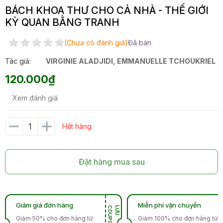
BÁCH KHOA THƯ CHO CẢ NHÀ - THẾ GIỚI
KỲ QUAN BẰNG TRANH
(Chưa có đánh giá)
Đã bán
Tác giả:
VIRGINIE ALADJIDI
,
EMMANUELLE TCHOUKRIEL
120.000₫
Xem đánh giá
Hết hàng
Đặt hàng mua sau
Giảm giá đơn hàng
Miễn phí vận chuyển
N
L
Ư
U
C
O
U
P
O
Giảm 50% cho đơn hàng từ
Giảm 100% cho đơn hàng từ