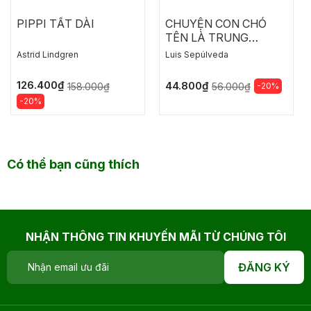
PIPPI TẤT DÀI
CHUYỆN CON CHÓ
TÊN LÀ TRUNG
THÀNH
Astrid Lindgren
Luis Sepúlveda
126.400₫
44.800₫
158.000₫
-20%
56.000₫
-20%
Có thể bạn cũng thích
NHẬN THÔNG TIN KHUYẾN MÃI TỪ CHÚNG TÔI
ĐĂNG KÝ