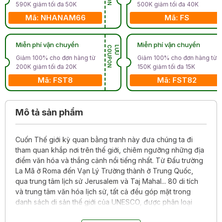
590K giảm tối đa 50K
500K giảm tối đa 40K
Mã: NHANAM66
Mã: FS
Miễn phí vận chuyển
Miễn phí vận chuyển
N
L
Ư
U
C
O
U
P
O
Giảm 100% cho đơn hàng từ
Giảm 100% cho đơn hàng từ
200K giảm tối đa 20K
150K giảm tối đa 15K
Mã: FST8
Mã: FST82
Mô tả sản phẩm
Cuốn Thế giới kỳ quan bằng tranh này đưa chúng ta đi
tham quan khắp nơi trên thế giới, chiêm ngưỡng những địa
điểm văn hóa và thắng cảnh nổi tiếng nhất. Từ Đấu trường
La Mã ở Roma đến Vạn Lý Trường thành ở Trung Quốc,
qua trung tâm lịch sử Jerusalem và Taj Mahal... 80 di tích
và trung tâm văn hóa lịch sử, tất cả đều góp mặt trong
danh sách di sản thế giới của UNESCO, được phân loại
theo châu lục, phục vụ cho việc khám phá thế giới và các