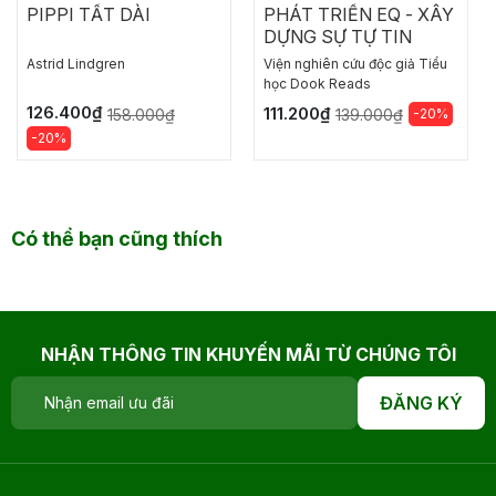
PIPPI TẤT DÀI
PHÁT TRIỂN EQ - XÂY
DỰNG SỰ TỰ TIN
Astrid Lindgren
Viện nghiên cứu độc giả Tiểu
học Dook Reads
126.400₫
111.200₫
158.000₫
-20%
139.000₫
-20%
Có thể bạn cũng thích
NHẬN THÔNG TIN KHUYẾN MÃI TỪ CHÚNG TÔI
ĐĂNG KÝ