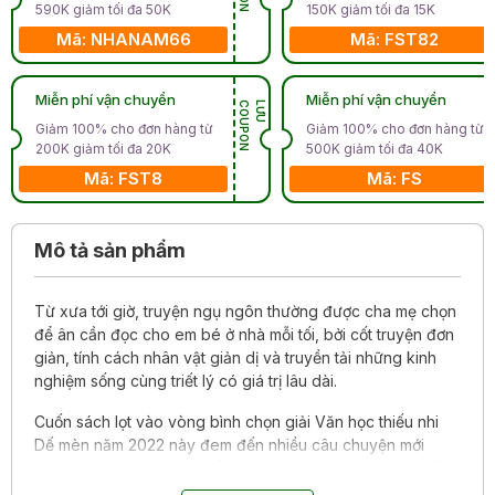
590K giảm tối đa 50K
150K giảm tối đa 15K
Mã: NHANAM66
Mã: FST82
Miễn phí vận chuyển
Miễn phí vận chuyển
N
L
Ư
U
C
O
U
P
O
Giảm 100% cho đơn hàng từ
Giảm 100% cho đơn hàng từ
200K giảm tối đa 20K
500K giảm tối đa 40K
Mã: FST8
Mã: FS
Mô tả sản phẩm
Từ xưa tới giờ, truyện ngụ ngôn thường được cha mẹ chọn
để ân cần đọc cho em bé ở nhà mỗi tối, bởi cốt truyện đơn
giản, tính cách nhân vật giản dị và truyền tải những kinh
nghiệm sống cùng triết lý có giá trị lâu dài.
Cuốn sách lọt vào vòng bình chọn giải Văn học thiếu nhi
Dế mèn năm 2022 này đem đến nhiều câu chuyện mới
cùng góc nhìn mới lạ, khiến cho ngụ ngôn ngày càng gần
gũi và thiết thực với mọi nhà. Có những truyện có kết thúc