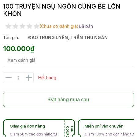
100 TRUYỆN NGỤ NGÔN CÙNG BÉ LỚN
KHÔN
(Chưa có đánh giá)
Đã bán
Tác giả:
ĐÀO TRUNG UYÊN
,
TRẦN THU NGÂN
100.000₫
Xem đánh giá
Hết hàng
Đặt hàng mua sau
Giảm giá đơn hàng
Miễn phí vận chuyển
N
L
Ư
U
C
O
U
P
O
Giảm 50% cho đơn hàng từ
Giảm 100% cho đơn hàng từ