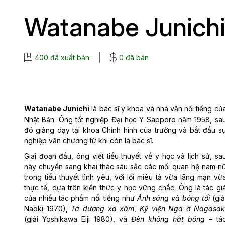
Watanabe Junich
400 đã xuất bản
0 đã bán
Watanabe Junichi
là bác sĩ y khoa và nhà văn nổi tiếng củ
Nhật Bản. Ông tốt nghiệp Đại học Y Sapporo năm 1958, sa
đó giảng dạy tại khoa Chỉnh hình của trường và bắt đầu s
nghiệp văn chương từ khi còn là bác sĩ.
Giai đoạn đầu, ông viết tiểu thuyết về y học và lịch sử, sa
này chuyển sang khai thác sâu sắc các mối quan hệ nam n
trong tiểu thuyết tình yêu, với lối miêu tả vừa lãng mạn vừ
thực tế, dựa trên kiến thức y học vững chắc. Ông là tác gi
của nhiều tác phẩm nổi tiếng như
Ánh sáng và bóng tối
(giả
Naoki 1970),
Tà dương xa xăm
,
Kỹ viện Nga ở Nagasak
(giải Yoshikawa Eiji 1980), và
Đèn không hắt bóng
– tá