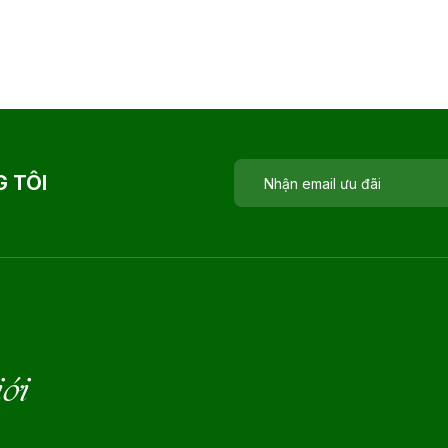
 TÔI
iới