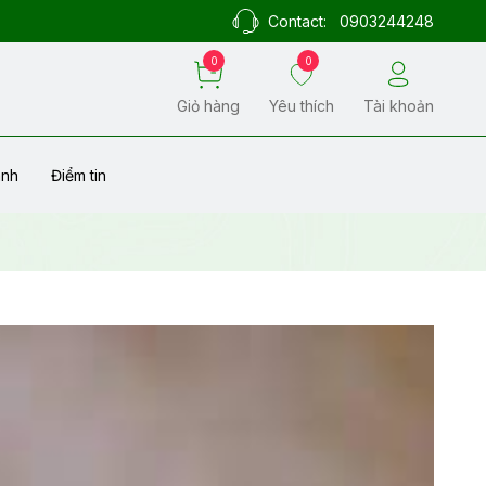
Contact:
0903244248
0
0
Giỏ hàng
Yêu thích
Tài khoản
ành
Điểm tin