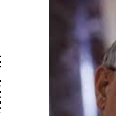
i
a
u
ự
u
ữ
a
ả
i
i
c