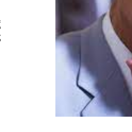
c
n
,
à