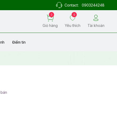
Contact:
0903244248
0
0
Giỏ hàng
Yêu thích
Tài khoản
ành
Điểm tin
 bán