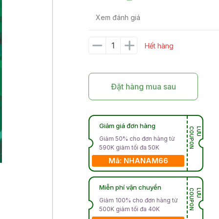
Xem đánh giá
Hết hàng
Đặt hàng mua sau
Giảm giá đơn hàng
N
L
Ư
U
C
O
U
P
O
Giảm 50% cho đơn hàng từ
590K giảm tối đa 50K
Mã: NHANAM66
Miễn phí vận chuyển
N
L
Ư
U
C
O
U
P
O
Giảm 100% cho đơn hàng từ
500K giảm tối đa 40K