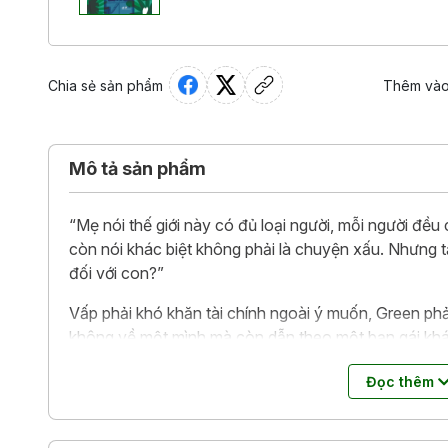
Chia sẻ sản phẩm
Thêm vào
Mô tả sản phẩm
“Mẹ nói thế giới này có đủ loại người, mỗi người đ
còn nói khác biệt không phải là chuyện xấu. Nhưng tạ
đối với con?”
Vấp phải khó khăn tài chính ngoài ý muốn, Green ph
không về một mình mà còn dẫn theo một bạn gái khác
bảy năm qua. Ba người - hai thế hệ với tư tưởng và n
Đọc thêm
thể chung sống yên bình dưới một mái nhà khi những
lúc mang lại nhiều tổn thương hơn là hòa giải?