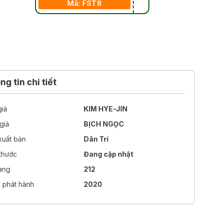
Mã: FST8
g tin chi tiết
giả
KIM HYE-JIN
giả
BỊCH NGỌC
xuất bản
Dân Trí
 thước
Đang cập nhật
rang
212
 phát hành
2020