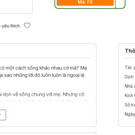
Mã: FS
 yêu thích
Thôn
ều có một cách sống khác nhau cơ mà? Mẹ
Tác 
i sao những lời đó luôn luôn là ngoại lệ
Dịch 
Nhà 
ải dọn về sống chung với mẹ. Nhưng cô
Kích
, cũng là người yêu của mình trong suốt
Số t
hân sinh quan khác biệt sâu sắc liệu có
Ngày
 nỗ lực tìm kiếm một mẫu số chung đôi