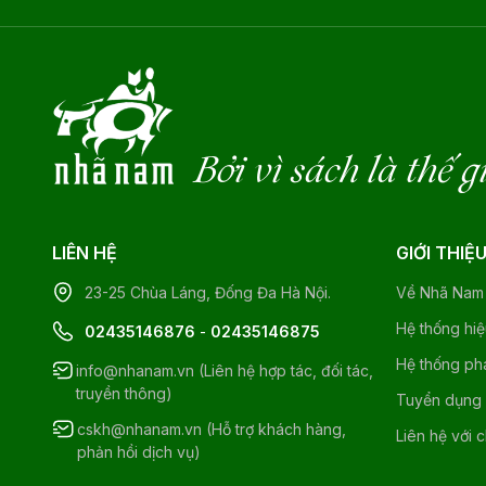
Bởi vì sách là thế g
LIÊN HỆ
GIỚI THIỆ
23-25 Chùa Láng, Đống Đa Hà Nội.
Về Nhã Nam
Hệ thống hi
02435146876
-
02435146875
Hệ thống ph
info@nhanam.vn (Liên hệ hợp tác, đối tác,
truyền thông)
Tuyển dụng
cskh@nhanam.vn (Hỗ trợ khách hàng,
Liên hệ với 
phản hồi dịch vụ)