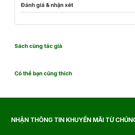
Về nhà với mẹ, được viết bởi ngòi bút trưởng thành đ
Đánh giá & nhận xét
đã tinh tế chạm tới những khía cạnh mang tính thời đ
về gia đình, đặc biệt về mối quan hệ mẹ và con gái.
Sách cùng tác giả
Có thể bạn cũng thích
NHẬN THÔNG TIN KHUYẾN MÃI TỪ CHÚNG