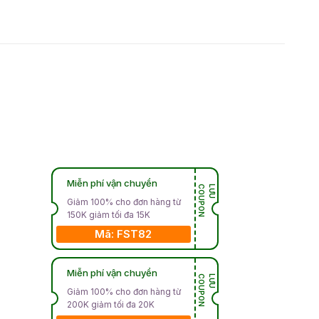
Miễn phí vận chuyển
N
L
Ư
U
C
O
U
P
O
Giảm 100% cho đơn hàng từ
150K giảm tối đa 15K
Mã: FST82
Miễn phí vận chuyển
N
L
Ư
U
C
O
U
P
O
Giảm 100% cho đơn hàng từ
200K giảm tối đa 20K