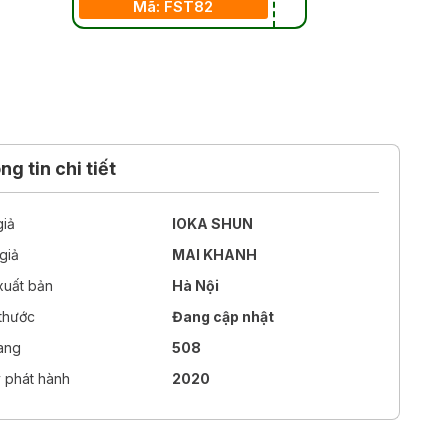
Mã: FST82
g tin chi tiết
giả
IOKA SHUN
giả
MAI KHANH
xuất bản
Hà Nội
 thước
Đang cập nhật
rang
508
 phát hành
2020