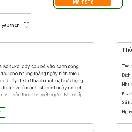
Mã: FST8
 yêu thích
Thôn
ủa Keisuke, đẩy cậu bé vào cảnh sống
Tác 
 đầu cho những tháng ngày niên thiếu
Dịch 
 tối ấy để trở thành một luật sư phụng
Nhà 
 lại trở về ám ảnh, khi một ngày nọ anh
Kích
cho hắn thoát tội giết người. Bất chấp
vô tội, bày ra cái bẫy tinh vi và biến cả
Số t
i làm gì để chống lại một con quỷ, khi
Ngày
ruyền hình với sự tham gia diễn xuất