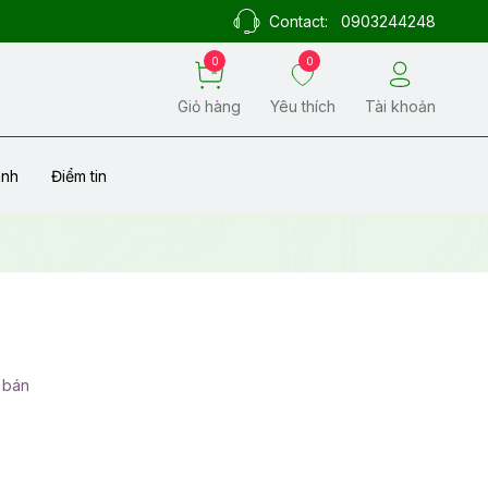
Contact:
0903244248
0
0
Giỏ hàng
Yêu thích
Tài khoản
ành
Điểm tin
 bán