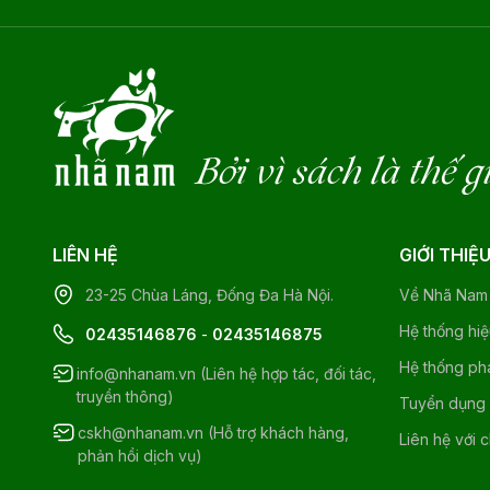
Bởi vì sách là thế g
LIÊN HỆ
GIỚI THIỆ
23-25 Chùa Láng, Đống Đa Hà Nội.
Về Nhã Nam
Hệ thống hi
02435146876
-
02435146875
Hệ thống ph
info@nhanam.vn (Liên hệ hợp tác, đối tác,
truyền thông)
Tuyển dụng
cskh@nhanam.vn (Hỗ trợ khách hàng,
Liên hệ với 
phản hồi dịch vụ)