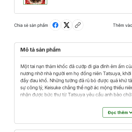
Chia sẻ sản phẩm
Thêm vào
Mô tả sản phẩm
Một tai nạn thảm khốc đã cướp đi gia đình êm ấm c
nương nhờ nhà người em họ đồng niên Tatsuya, khởi
đầy đau khổ. Những tưởng đã rũ bỏ được quá khứ tăm
sự công lý, Keisuke chẳng thể ngờ ác mộng thiếu niên
nhận được bức thư từ Tatsuya yêu cầu anh bào chữa 
hàng loạt chứng cứ bất lợi, Tatsuya tuyên bố bản thân 
phiên tòa thành cuộc chơi của riêng hắn. Keisukei phả
Đọc thêm
chính anh cũng là một kẻ đang trốn chạy?
Năm 2016, tác phẩm đã được chuyển thể thành phim t