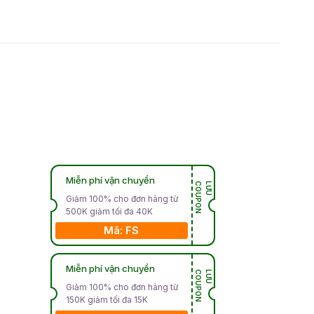
Miễn phí vận chuyển
N
L
Ư
U
C
O
U
P
O
Giảm 100% cho đơn hàng từ
500K giảm tối đa 40K
Mã: FS
Miễn phí vận chuyển
N
L
Ư
U
C
O
U
P
O
Giảm 100% cho đơn hàng từ
150K giảm tối đa 15K