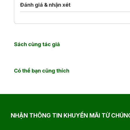
của nam tài tử Oguri Shun.
Đánh giá & nhận xét
Sách cùng tác giả
Có thể bạn cũng thích
NHẬN THÔNG TIN KHUYẾN MÃI TỪ CHÚNG