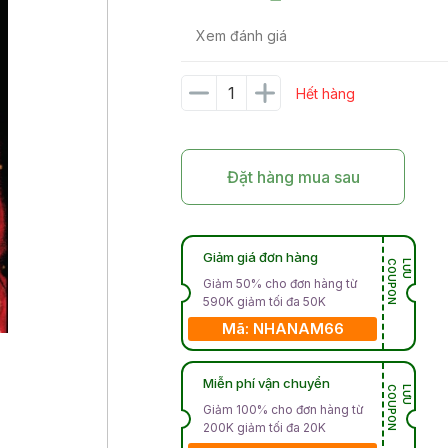
Xem đánh giá
Hết hàng
Đặt hàng mua sau
Giảm giá đơn hàng
N
L
Ư
U
C
O
U
P
O
Giảm 50% cho đơn hàng từ
590K giảm tối đa 50K
Mã: NHANAM66
Miễn phí vận chuyển
N
L
Ư
U
C
O
U
P
O
Giảm 100% cho đơn hàng từ
200K giảm tối đa 20K