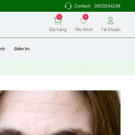
Contact:
0903244248
0
0
Giỏ hàng
Yêu thích
Tài khoản
ành
Điểm tin