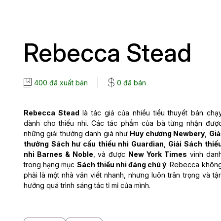
Rebecca Stead
400 đã xuất bản
0 đã bán
Rebecca Stead
là tác giả của nhiều tiểu thuyết bán chạ
dành cho thiếu nhi. Các tác phẩm của bà từng nhận đượ
những giải thưởng danh giá như
Huy chương Newbery
,
Giả
thưởng Sách hư cấu thiếu nhi Guardian
,
Giải Sách thiế
nhi Barnes & Noble
, và được
New York Times
vinh dan
trong hạng mục
Sách thiếu nhi đáng chú ý
. Rebecca khôn
phải là một nhà văn viết nhanh, nhưng luôn trân trọng và tậ
hưởng quá trình sáng tác tỉ mỉ của mình.