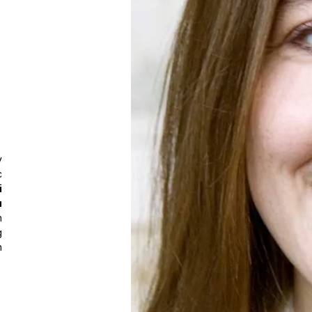
y
c
i
u
h
g
n