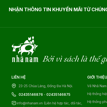
NHẬN THÔNG TIN KHUYẾN MÃI TỪ CHÚNG
Bởi vì sách là thế g
LIÊN HỆ
GIỚI THIỆ
23-25 Chùa Láng, Đống Đa Hà Nội.
Về Nhã Nam
Hệ thống hi
02435146876
-
02435146875
Hệ thống ph
info@nhanam.vn (Liên hệ hợp tác, đối tác,