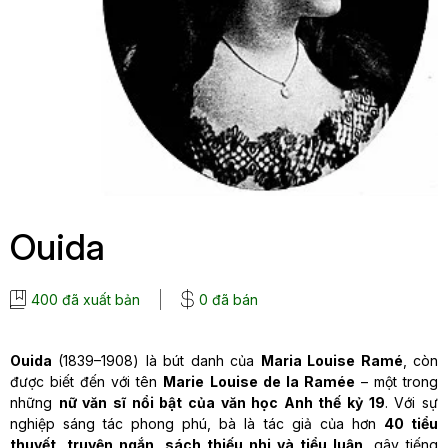
Ouida
400 đã xuất bản
0 đã bán
Ouida
(1839–1908) là bút danh của
Maria Louise Ramé
, còn
được biết đến với tên
Marie Louise de la Ramée
– một trong
những
nữ văn sĩ nổi bật của văn học Anh thế kỷ 19
. Với sự
nghiệp sáng tác phong phú, bà là tác giả của hơn
40 tiểu
thuyết, truyện ngắn, sách thiếu nhi và tiểu luận
, gây tiếng