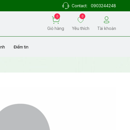
Contact:
0903244248
0
0
Giỏ hàng
Yêu thích
Tài khoản
ành
Điểm tin