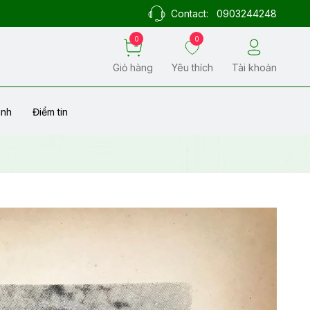
Contact:
0903244248
0
0
Giỏ hàng
Yêu thích
Tài khoản
ành
Điểm tin