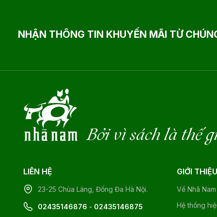
NHẬN THÔNG TIN KHUYẾN MÃI TỪ CHÚNG
Bởi vì sách là thế g
LIÊN HỆ
GIỚI THIỆ
23-25 Chùa Láng, Đống Đa Hà Nội.
Về Nhã Nam
Hệ thống hi
02435146876
-
02435146875