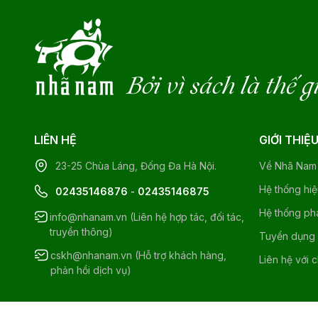
Bởi vì sách là thế g
LIÊN HỆ
GIỚI THIỆ
23-25 Chùa Láng, Đống Đa Hà Nội.
Về Nhã Nam
Hệ thống hi
02435146876
-
02435146875
Hệ thống ph
info@nhanam.vn (Liên hệ hợp tác, đối tác,
truyền thông)
Tuyển dụng
cskh@nhanam.vn (Hỗ trợ khách hàng,
Liên hệ với 
phản hồi dịch vụ)