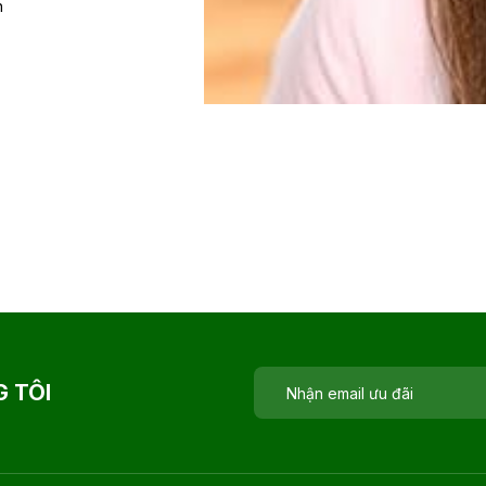
n
 TÔI