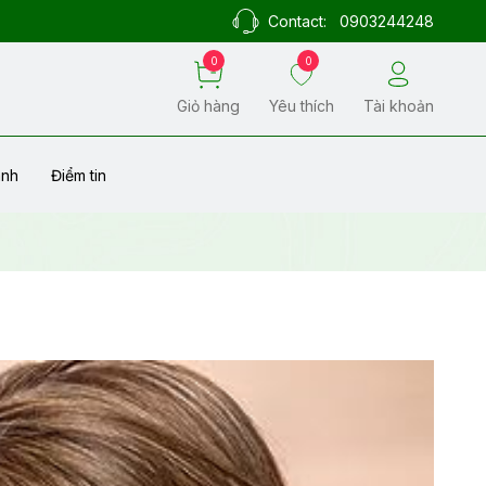
Contact:
0903244248
0
0
Giỏ hàng
Yêu thích
Tài khoản
ành
Điểm tin