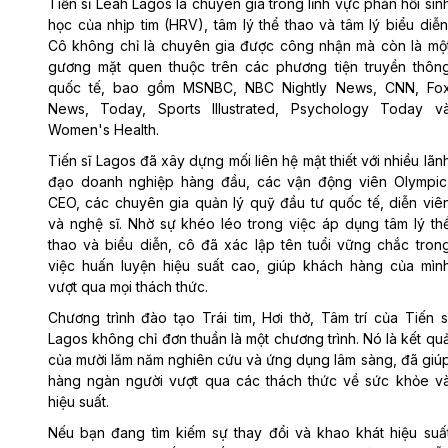
Tiến sĩ Leah Lagos là chuyên gia trong lĩnh vực phản hồi sin
học của nhịp tim (HRV), tâm lý thể thao và tâm lý biểu diễn
Cô không chỉ là chuyên gia được công nhận mà còn là mộ
gương mặt quen thuộc trên các phương tiện truyền thôn
quốc tế, bao gồm MSNBC, NBC Nightly News, CNN, Fo
News, Today, Sports Illustrated, Psychology Today v
Women's Health.
Tiến sĩ Lagos đã xây dựng mối liên hệ mật thiết với nhiều lãn
đạo doanh nghiệp hàng đầu, các vận động viên Olympic
CEO, các chuyên gia quản lý quỹ đầu tư quốc tế, diễn viê
và nghệ sĩ. Nhờ sự khéo léo trong việc áp dụng tâm lý th
thao và biểu diễn, cô đã xác lập tên tuổi vững chắc tron
việc huấn luyện hiệu suất cao, giúp khách hàng của mìn
vượt qua mọi thách thức.
Chương trình đào tạo Trái tim, Hơi thở, Tâm trí của Tiến s
Lagos không chỉ đơn thuần là một chương trình. Nó là kết qu
của mười lăm năm nghiên cứu và ứng dụng lâm sàng, đã giú
hàng ngàn người vượt qua các thách thức về sức khỏe v
hiệu suất.
Nếu bạn đang tìm kiếm sự thay đổi và khao khát hiệu suấ