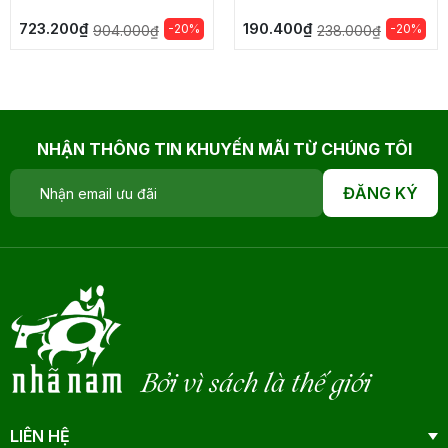
723.200₫
190.400₫
-20%
-20%
904.000₫
238.000₫
NHẬN THÔNG TIN KHUYẾN MÃI TỪ CHÚNG TÔI
ĐĂNG KÝ
Bởi vì sách là thế giới
LIÊN HỆ