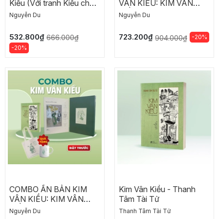
Kiều (Với tranh Kiều chưa
VÂN KIỀU: KIM VÂN
từng công bố của
KIỀU
Nguyễn Du
Nguyễn Du
Nguyễn Tư Nghiêm) -
Quà tặng Túi Kiều
532.800₫
723.200₫
666.000₫
-20%
904.000₫
-20%
COMBO ẤN BẢN KIM
Kim Vân Kiều - Thanh
VÂN KIỀU: KIM VÂN
Tâm Tài Tử
KIỀU
Nguyễn Du
Thanh Tâm Tài Tử