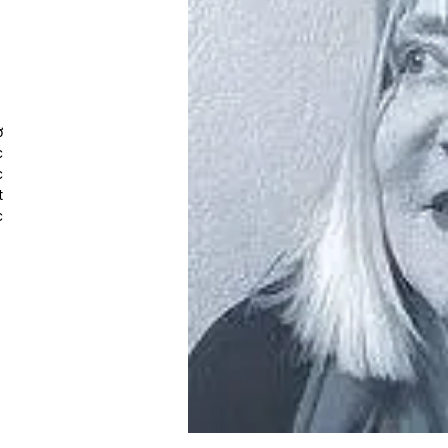
ở
c
c
t
c