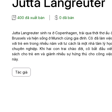
Jutta Langreuter
400 đã xuất bản
0 đã bán
Jutta Langreuter sinh ra ở Copenhagen, trải qua thời thơ ấu 
Brussels và hiện sống ở Munich cùng gia đình. Cô đã làm việ
với trẻ em trong nhiều năm với tư cách là một nhà tâm lý họ
chuyên nghiệp. Khi hai con trai chào đời, cô bắt đầu viế
sách cho trẻ em và giành nhiều sự hứng thú cho công việ
này.
Tác giả