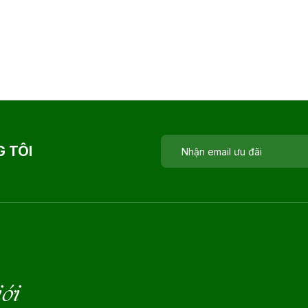
 TÔI
iới