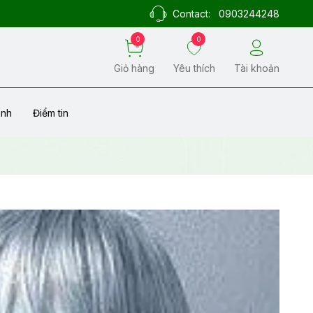
Contact:
0903244248
0
0
Giỏ hàng
Yêu thích
Tài khoản
ành
Điểm tin