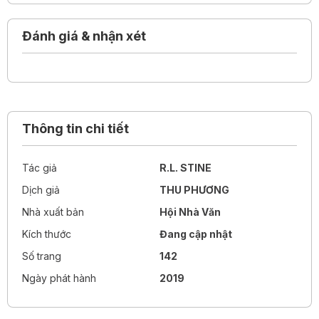
Đó là chiếc mặt nạ quỷ ám.
Đánh giá & nhận xét
Cuốn sách nằm trong series
Goosebumps – Nổi da gà
đình
đám, gắn liền với tuổi thơ của nhiều thế hệ. Hơn 400 triệu
cuốn
Goosebumps
đã được bán ra trên toàn cầu, con số
này đưa nó lên vị trí bộ sách bán chạy nhất mọi thời đại
trong vài năm liền.
Goosebumps
cũng truyền cảm hứng
Thông tin chi tiết
cho rất nhiều phim ảnh, trò chơi điện tử và các sáng tạo
của người hâm mộ sau này.
Tác giả
R.L. STINE
Dịch giả
THU PHƯƠNG
Nhà xuất bản
Hội Nhà Văn
Kích thước
Đang cập nhật
Số trang
142
Ngày phát hành
2019