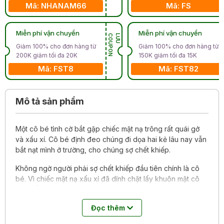
Mã: NHANAM66
Mã: FS
Miễn phí vận chuyển
Miễn phí vận chuyển
N
L
Ư
U
C
O
U
P
O
Giảm 100% cho đơn hàng từ
Giảm 100% cho đơn hàng từ
200K giảm tối đa 20K
150K giảm tối đa 15K
Mã: FST8
Mã: FST82
Mô tả sản phẩm
Một cô bé tình cờ bắt gặp chiếc mặt nạ trông rất quái gở
và xấu xí. Cô bé định đeo chúng đi dọa hai kẻ lâu nay vẫn
bắt nạt mình ở trường, cho chúng sợ chết khiếp.
Không ngờ người phải sợ chết khiếp đầu tiên chính là cô
bé. Vì chiếc mặt nạ xấu xí đã dính chặt lấy khuôn mặt cô
và KHÔNG THÁO RA ĐƯỢC. Khuôn mặt giờ mang màu
xanh chết chóc, đôi mắt lồi ra vằn tia máu. Mũi tẹt. Đôi môi
Đọc thêm
sẫm màu dày bịch. Những chiếc răng nanh khấp khểnh…