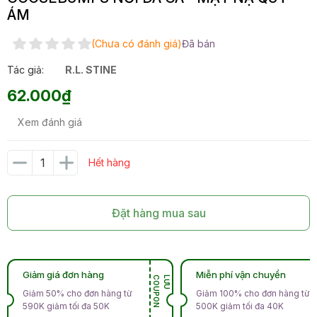
ÁM
(Chưa có đánh giá)
Đã bán
Tác giả:
R.L. STINE
62.000₫
Xem đánh giá
Hết hàng
Đặt hàng mua sau
Giảm giá đơn hàng
Miễn phí vận chuyển
N
L
Ư
U
C
O
U
P
O
Giảm 50% cho đơn hàng từ
Giảm 100% cho đơn hàng từ
590K giảm tối đa 50K
500K giảm tối đa 40K