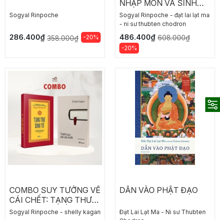
NHẬP MÔN VÀ SINH
TỬ: TẠNG THƯ SINH
Sogyal Rinpoche
Sogyal Rinpoche - đạt lai lạt ma
TỬ - DẪN VÀO PHẬT
- ni sư thubten chodron
ĐẠO
486.400₫
286.400₫
-20%
608.000₫
358.000₫
-20%
COMBO SUY TƯỞNG VỀ
DẪN VÀO PHẬT ĐẠO
CÁI CHẾT: TẠNG THƯ
SINH TỬ - TRIẾT HỌC
Sogyal Rinpoche - shelly kagan
Đạt Lai Lạt Ma - Ni sư Thubten
VỀ CÁI CHẾT