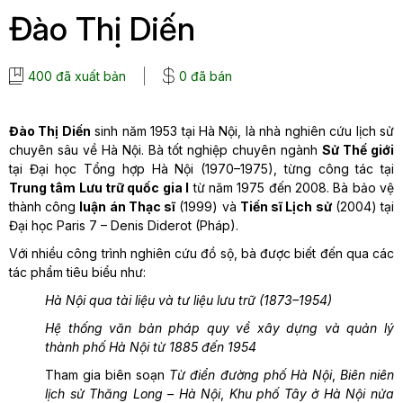
Đào Thị Diến
400 đã xuất bản
0 đã bán
Đào Thị Diến
sinh năm 1953 tại Hà Nội, là nhà nghiên cứu lịch sử
chuyên sâu về Hà Nội. Bà tốt nghiệp chuyên ngành
Sử Thế giới
tại Đại học Tổng hợp Hà Nội (1970–1975), từng công tác tại
Trung tâm Lưu trữ quốc gia I
từ năm 1975 đến 2008. Bà bảo vệ
thành công
luận án Thạc sĩ
(1999) và
Tiến sĩ Lịch sử
(2004) tại
Đại học Paris 7 – Denis Diderot (Pháp).
Với nhiều công trình nghiên cứu đồ sộ, bà được biết đến qua các
tác phẩm tiêu biểu như:
Hà Nội qua tài liệu và tư liệu lưu trữ (1873–1954)
Hệ thống văn bản pháp quy về xây dựng và quản lý
thành phố Hà Nội từ 1885 đến 1954
Tham gia biên soạn
Từ điển đường phố Hà Nội
,
Biên niên
lịch sử Thăng Long – Hà Nội
,
Khu phố Tây ở Hà Nội nửa