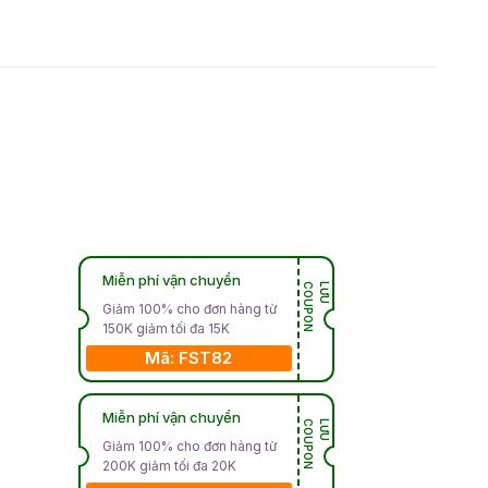
Miễn phí vận chuyển
N
L
Ư
U
C
O
U
P
O
Giảm 100% cho đơn hàng từ
150K giảm tối đa 15K
Mã: FST82
Miễn phí vận chuyển
N
L
Ư
U
C
O
U
P
O
Giảm 100% cho đơn hàng từ
200K giảm tối đa 20K