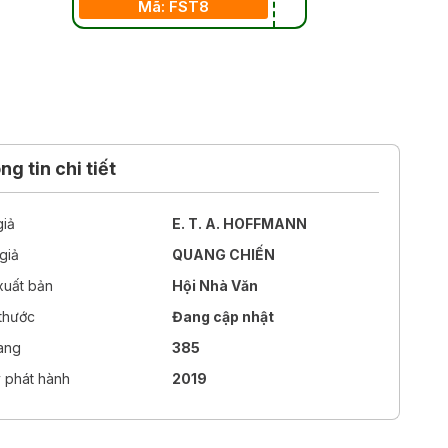
Mã: FST8
g tin chi tiết
giả
E. T. A. HOFFMANN
giả
QUANG CHIẾN
xuất bản
Hội Nhà Văn
 thước
Đang cập nhật
rang
385
 phát hành
2019