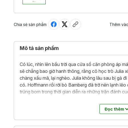
Chia sẻ sản phẩm
Thêm vào
Mô tả sản phẩm
Có lúc, nhìn lên bầu trời qua cửa sổ căn phòng áp má
sẽ chẳng bao giờ hanh thông, rằng cô học trò Julia x
chàng xấu mã, lại nghèo. Julia không lâu sau bị gả 
có. Hoffmann rồi rời bỏ Bamberg đã trở nên lạnh lẽo 
trúng bom trong thời gian diễn ra những trận đánh c
Số phận nghiệt ngã, nhưng cũng biết mủi lòng, có 
Đọc thêm
hiu cầm cây bút lông ngỗng chấm mực. E.T.A. HOFFM
nhà văn Đức nổi tiếng. Trên trang giấy, những quả ch
rắn xanh giữa tán lá cất tiếng thì thầm; tiên nữ Ho