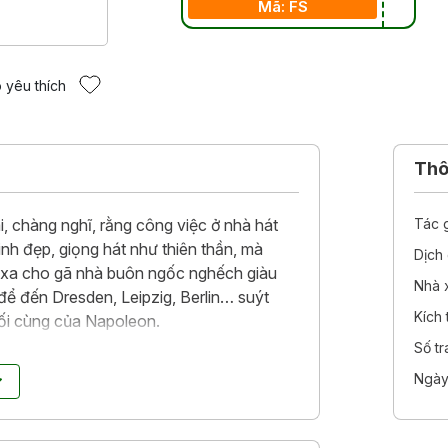
Mã: FS
 yêu thích
Thôn
i, chàng nghĩ, rằng công việc ở nhà hát
Tác 
inh đẹp, giọng hát như thiên thần, mà
Dịch 
đi xa cho gã nhà buôn ngốc nghếch giàu
Nhà 
để đến Dresden, Leipzig, Berlin… suýt
Kích
uối cùng của Napoleon.
Số t
lẽ vào khoảnh khắc chàng nhạc trưởng hẩm
Ngày
ANN – vì đó chính là chàng - trở thành
uông thủy tinh rung lên trong trẻo, nàng
a Hồng Đẹp xuất hiện ban vận may cho bà