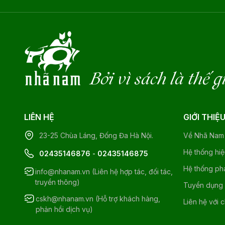
Bởi vì sách là thế g
LIÊN HỆ
GIỚI THIỆ
23-25 Chùa Láng, Đống Đa Hà Nội.
Về Nhã Nam
Hệ thống hi
02435146876
-
02435146875
Hệ thống ph
info@nhanam.vn (Liên hệ hợp tác, đối tác,
truyền thông)
Tuyển dụng
cskh@nhanam.vn (Hỗ trợ khách hàng,
Liên hệ với 
phản hồi dịch vụ)