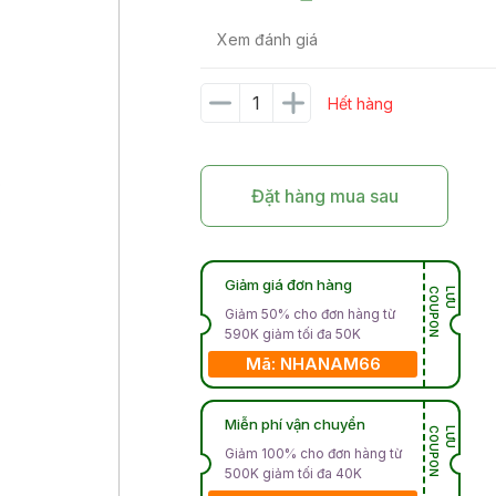
Xem đánh giá
Hết hàng
Đặt hàng mua sau
Giảm giá đơn hàng
N
L
Ư
U
C
O
U
P
O
Giảm 50% cho đơn hàng từ
590K giảm tối đa 50K
Mã: NHANAM66
Miễn phí vận chuyển
N
L
Ư
U
C
O
U
P
O
Giảm 100% cho đơn hàng từ
500K giảm tối đa 40K