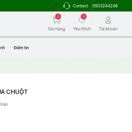
Contact:
0903244248
0
0
Giỏ hàng
Yêu thích
Tài khoản
ành
Điểm tin
UA CHUỘT
 bán