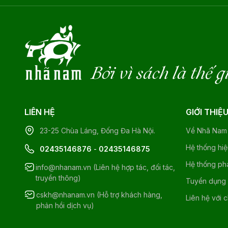
Bởi vì sách là thế g
LIÊN HỆ
GIỚI THIỆ
23-25 Chùa Láng, Đống Đa Hà Nội.
Về Nhã Nam
Hệ thống hi
02435146876
-
02435146875
Hệ thống ph
info@nhanam.vn (Liên hệ hợp tác, đối tác,
truyền thông)
Tuyển dụng
cskh@nhanam.vn (Hỗ trợ khách hàng,
Liên hệ với 
phản hồi dịch vụ)