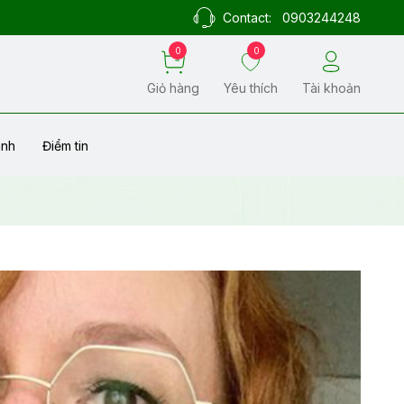
Contact:
0903244248
0
0
Giỏ hàng
Yêu thích
Tài khoản
ành
Điểm tin