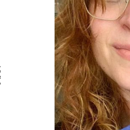
,
n
t
p