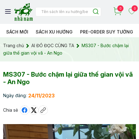
0
0
SÁCH MỚI
SÁCH XU HƯỚNG
PRE-ORDER SUY TƯỞNG
Trang chủ
AI ĐÓ ĐỌC CÙNG TA
MS307 - Bước chậm lại
giữa thế gian vội vã - An Ngo
MS307 - Bước chậm lại giữa thế gian vội vã
- An Ngo
24/11/2023
Ngày đăng:
Chia sẻ