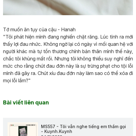
Tớ muốn ăn tụy của cậu - Hanah
"Tôi phát hiện mình đang nghiến chặt răng. Lúc tỉnh ra mới
thấy lợi đau nhức. Không ngờ lại có ngày vì mối quan hệ với
người khác mà tự tổn thương chính bản thân mình thế này,
chắc tôi khùng mất rồi. Nhưng tôi không thiếu suy nghĩ đến
mức cho rằng chút đau đớn này là sự trừng phạt cho tội lỗi
mình đã gây ra. Chút xíu đau đớn này làm sao có thể xóa đi
mọi lỗi lầm?"
Bài viết liên quan
MS557 - Tôi vẫn nghe tiếng em thầm gọi
- Kuynh.Kuynh