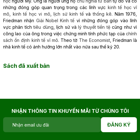
học
người Mỹ. Ông là người ủng hộ
chủ nghĩa tư bản
tự do và có
những đóng góp quan trọng trong các lĩnh vực
kinh tế học vĩ
mô
,
kinh tế học vi mô
,
lịch sử kinh tế
và
thống kê
. Năm 1976,
Friedman nhận
Giải Nobel Kinh tế
vì những đóng góp vào lĩnh
vực phân tích
tiêu dùng
, lịch sử và
lý thuyết tiền tệ
cũng như vì
công lao của ông trong việc chứng minh tính phức tạp của
chính
sách ổn định kinh tế vĩ mô
. Theo tờ
The Economist
, Friedman là
nhà kinh tế có ảnh hưởng lớn nhất vào nửa sau thế kỷ 20.
Sách đã xuất bản
NHẬN THÔNG TIN KHUYẾN MÃI TỪ CHÚNG TÔI
ĐĂNG KÝ