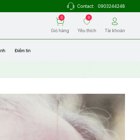
Contact:
0903244248
0
0
Giỏ hàng
Yêu thích
Tài khoản
ành
Điểm tin