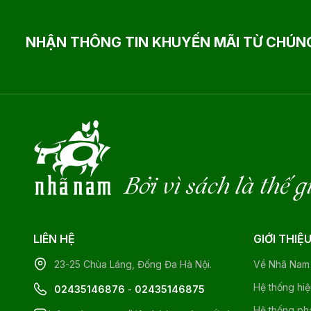
NHẬN THÔNG TIN KHUYẾN MÃI TỪ CHÚNG
Bởi vì sách là thế g
LIÊN HỆ
GIỚI THIỆ
23-25 Chùa Láng, Đống Đa Hà Nội.
Về Nhã Nam
Hệ thống hi
02435146876
-
02435146875
Hệ thống ph