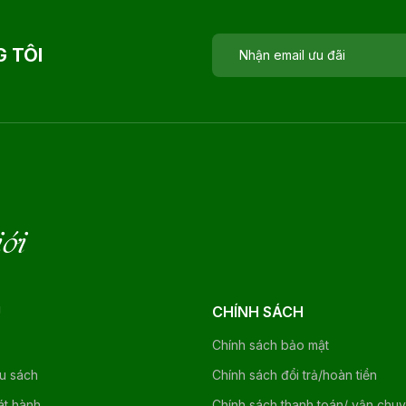
 TÔI
iới
U
CHÍNH SÁCH
Chính sách bảo mật
ệu sách
Chính sách đổi trả/hoàn tiền
át hành
Chính sách thanh toán/ vận chu