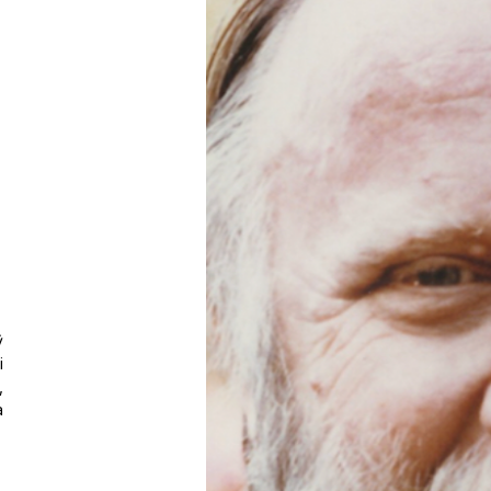
ỹ
i
,
à