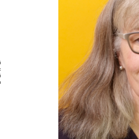
i
c
i
h