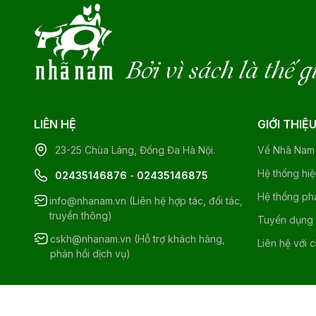
Bởi vì sách là thế g
LIÊN HỆ
GIỚI THIỆ
23-25 Chùa Láng, Đống Đa Hà Nội.
Về Nhã Nam
Hệ thống hi
02435146876
-
02435146875
Hệ thống ph
info@nhanam.vn (Liên hệ hợp tác, đối tác,
truyền thông)
Tuyển dụng
cskh@nhanam.vn (Hỗ trợ khách hàng,
Liên hệ với 
phản hồi dịch vụ)