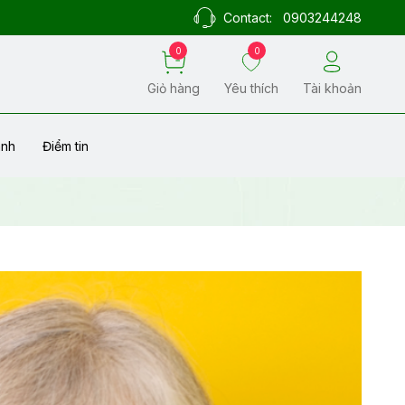
Contact:
0903244248
0
0
Giỏ hàng
Yêu thích
Tài khoản
ành
Điểm tin