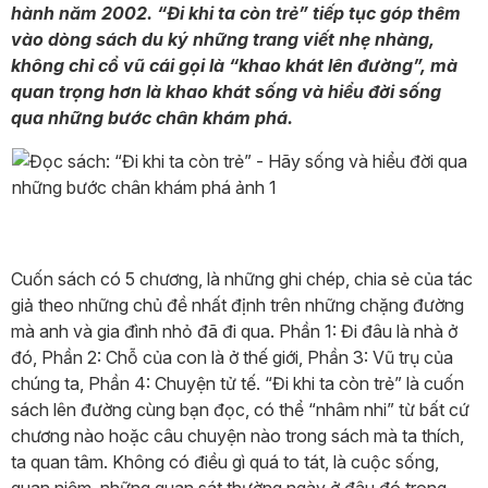
hành năm 2002. “Đi khi ta còn trẻ” tiếp tục góp thêm
vào dòng sách du ký những trang viết nhẹ nhàng,
không chỉ cổ vũ cái gọi là “khao khát lên đường”, mà
quan trọng hơn là khao khát sống và hiểu đời sống
qua những bước chân khám phá.
Cuốn sách có 5 chương, là những ghi chép, chia sẻ của tác
giả theo những chủ đề nhất định trên những chặng đường
mà anh và gia đình nhỏ đã đi qua. Phần 1: Đi đâu là nhà ở
đó, Phần 2: Chỗ của con là ở thế giới, Phần 3: Vũ trụ của
chúng ta, Phần 4: Chuyện tử tế. “Đi khi ta còn trẻ” là cuốn
sách lên đường cùng bạn đọc, có thể “nhâm nhi” từ bất cứ
chương nào hoặc câu chuyện nào trong sách mà ta thích,
ta quan tâm. Không có điều gì quá to tát, là cuộc sống,
quan niệm, những quan sát thường ngày ở đâu đó trong