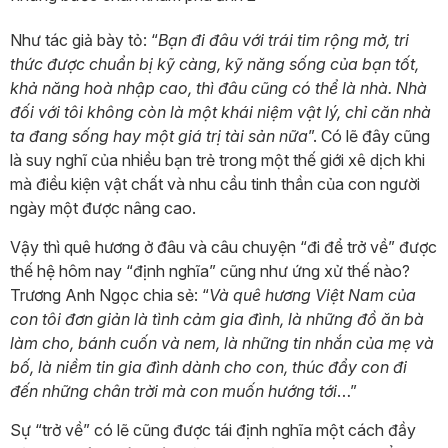
Như tác giả bày tỏ: “
Bạn đi đâu với trái tim rộng mở, tri
thức được chuẩn bị kỹ càng, kỹ năng sống của bạn tốt,
khả năng hoà nhập cao, thì đâu cũng có thể là nhà. Nhà
đối với tôi không còn là một khái niệm vật lý, chỉ căn nhà
ta đang sống hay một giá trị tài sản nữa
”. Có lẽ đây cũng
là suy nghĩ của nhiều bạn trẻ trong một thế giới xê dịch khi
mà điều kiện vật chất và nhu cầu tinh thần của con người
ngày một được nâng cao.
Vậy thì quê hương ở đâu và câu chuyện “đi để trở về” được
thế hệ hôm nay “định nghĩa” cũng như ứng xử thế nào?
Trương Anh Ngọc chia sẻ: “
Và quê hương Việt Nam của
con tôi đơn giản là tình cảm gia đình, là những đồ ăn bà
làm cho, bánh cuốn và nem, là những tin nhắn của mẹ và
bố, là niềm tin gia đình dành cho con, thúc đẩy con đi
đến những chân trời mà con muốn hướng tới
…”
Sự “trở về” có lẽ cũng được tái định nghĩa một cách đầy