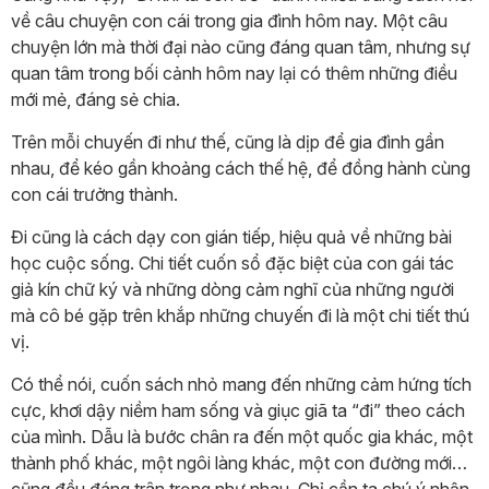
về câu chuyện con cái trong gia đình hôm nay. Một câu
chuyện lớn mà thời đại nào cũng đáng quan tâm, nhưng sự
quan tâm trong bối cảnh hôm nay lại có thêm những điều
mới mẻ, đáng sẻ chia.
Trên mỗi chuyến đi như thế, cũng là dịp để gia đình gần
nhau, để kéo gần khoảng cách thế hệ, để đồng hành cùng
con cái trưởng thành.
Đi cũng là cách dạy con gián tiếp, hiệu quả về những bài
học cuộc sống. Chi tiết cuốn sổ đặc biệt của con gái tác
giả kín chữ ký và những dòng cảm nghĩ của những người
mà cô bé gặp trên khắp những chuyến đi là một chi tiết thú
vị.
Có thể nói, cuốn sách nhỏ mang đến những cảm hứng tích
cực, khơi dậy niềm ham sống và giục giã ta “đi” theo cách
của mình. Dẫu là bước chân ra đến một quốc gia khác, một
thành phố khác, một ngôi làng khác, một con đường mới…
cũng đều đáng trân trọng như nhau. Chỉ cần ta chú ý nhận