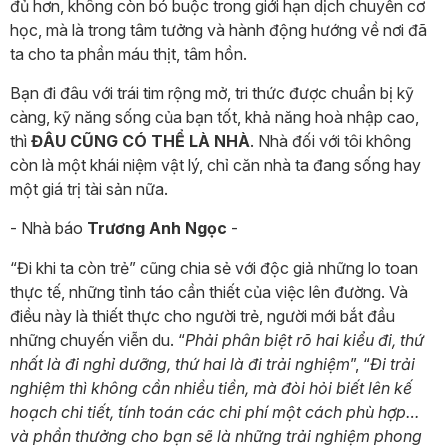
đủ hơn, không còn bó buộc trong giới hạn dịch chuyển cơ
học, mà là trong tâm tưởng và hành động hướng về nơi đã
ta cho ta phần máu thịt, tâm hồn.
Bạn đi đâu với trái tim rộng mở, tri thức được chuẩn bị kỹ
càng, kỹ năng sống của bạn tốt, khả năng hoà nhập cao,
thì
ĐÂU CŨNG CÓ THỂ LÀ NHÀ
. Nhà đối với tôi không
còn là một khái niệm vật lý, chỉ căn nhà ta đang sống hay
một giá trị tài sản nữa.
- Nhà báo
Trương Anh Ngọc
-
“Đi khi ta còn trẻ” cũng chia sẻ với độc giả những lo toan
thực tế, những tỉnh táo cần thiết của việc lên đường. Và
điều này là thiết thực cho người trẻ, người mới bắt đầu
những chuyến viễn du. “
Phải phân biệt rõ hai kiểu đi, thứ
nhất là đi nghỉ dưỡng, thứ hai là đi trải nghiệm
”, “
Đi trải
nghiệm thì không cần nhiều tiền, mà đòi hỏi biết lên kế
hoạch chi tiết, tính toán các chi phí một cách phù hợp…
và phần thưởng cho bạn sẽ là những trải nghiệm phong