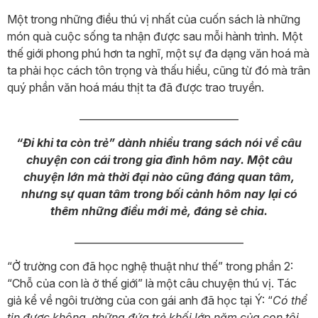
Một trong những điều thú vị nhất của cuốn sách là những
món quà cuộc sống ta nhận được sau mỗi hành trình. Một
thế giới phong phú hơn ta nghĩ, một sự đa dạng văn hoá mà
ta phải học cách tôn trọng và thấu hiểu, cũng từ đó mà trân
quý phần văn hoá máu thịt ta đã được trao truyền.
________________________________
“Đi khi ta còn trẻ” dành nhiều trang sách nói về câu
chuyện con cái trong gia đình hôm nay. Một câu
chuyện lớn mà thời đại nào cũng đáng quan tâm,
nhưng sự quan tâm trong bối cảnh hôm nay lại có
thêm những điều mới mẻ, đáng sẻ chia.
__________________________________
“Ở trường con đã học nghệ thuật như thế” trong phần 2:
“Chỗ của con là ở thế giới” là một câu chuyện thú vị. Tác
giả kể về ngôi trường của con gái anh đã học tại Ý: “
Có thể
tin được không, những đứa trẻ khối lớp năm của con tôi