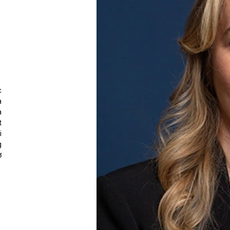
c
à
à
t
i
g
ở