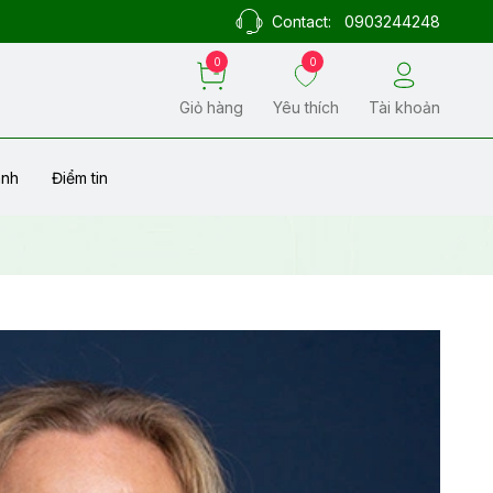
Contact:
0903244248
0
0
Giỏ hàng
Yêu thích
Tài khoản
ành
Điểm tin